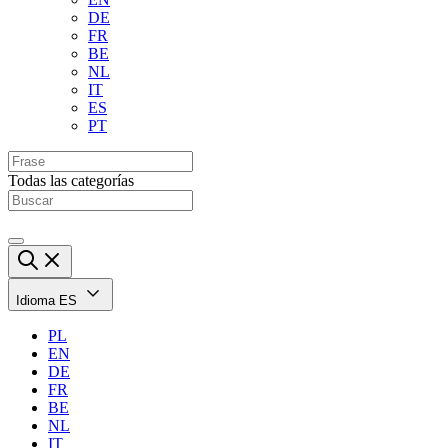
DE
FR
BE
NL
IT
ES
PT
Todas las categorías
Idioma
ES
PL
EN
DE
FR
BE
NL
IT