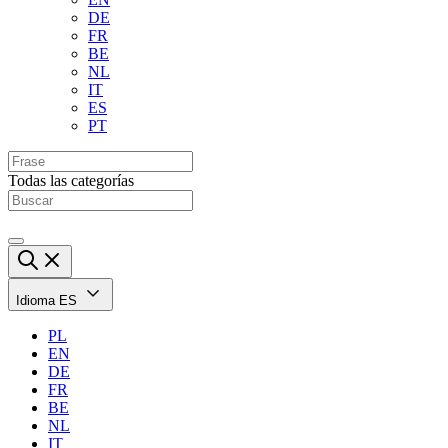
DE
FR
BE
NL
IT
ES
PT
Todas las categorías
Idioma
ES
PL
EN
DE
FR
BE
NL
IT