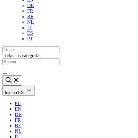
DE
FR
BE
NL
IT
ES
PT
Todas las categorías
Idioma
ES
PL
EN
DE
FR
BE
NL
IT