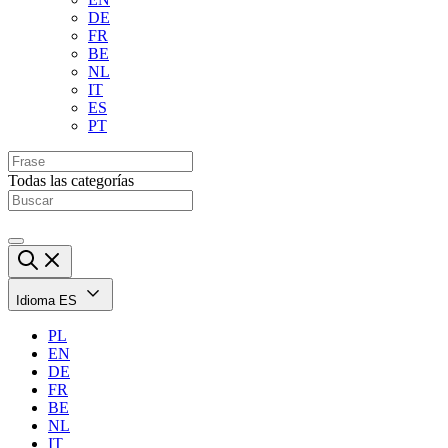
DE
FR
BE
NL
IT
ES
PT
Todas las categorías
Idioma
ES
PL
EN
DE
FR
BE
NL
IT