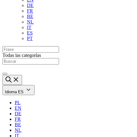
DE
FR
BE
NL
IT
ES
PT
Todas las categorías
Idioma
ES
PL
EN
DE
FR
BE
NL
IT