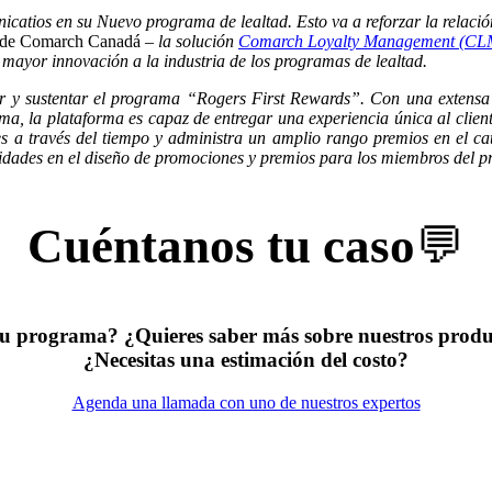
atios en su Nuevo programa de lealtad. Esto va a reforzar la relació
 de Comarch Canadá –
la solución
Comarch Loyalty Management (CL
 mayor innovación a la industria de los programas de lealtad.
r y sustentar el programa “Rogers First Rewards”. Con una extensa l
rama, la plataforma es capaz de entregar una experiencia única al cl
tes a través del tiempo y administra un amplio rango premios en el cat
ilidades en el diseño de promociones y premios para los miembros del 
Cuéntanos tu caso
💬
tu programa? ¿Quieres saber más sobre nuestros produc
¿Necesitas una estimación del costo?
Agenda una llamada con uno de nuestros expertos