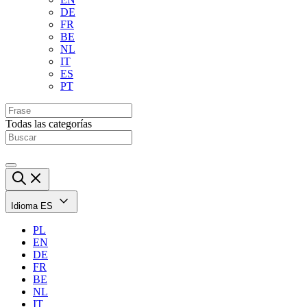
DE
FR
BE
NL
IT
ES
PT
Todas las categorías
Idioma
ES
PL
EN
DE
FR
BE
NL
IT