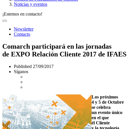
Noticias y eventos
¡Estemos en contacto!
Newsletter
Contacto
Comarch participará en las jornadas
de EXPO Relación Cliente 2017 de IFAES
Published
27/09/2017
Síganos
Los próximos
4 y 5 de Octubre
se celebra
un evento único
en el que
él Cliente
y la tecnología