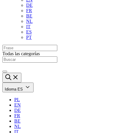
DE
FR
BE
NL
IT
ES
PT
Todas las categorías
Idioma
ES
PL
EN
DE
FR
BE
NL
IT