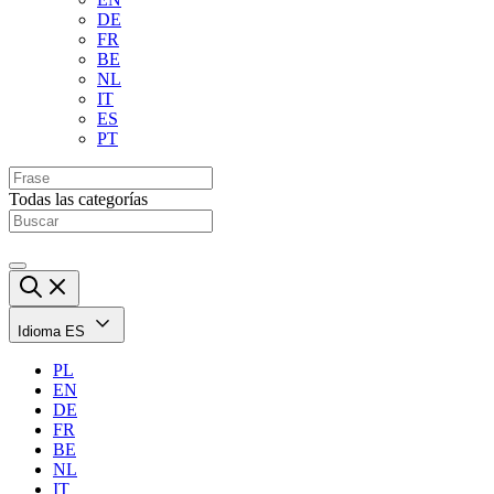
DE
FR
BE
NL
IT
ES
PT
Todas las categorías
Idioma
ES
PL
EN
DE
FR
BE
NL
IT