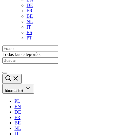
DE
FR
BE
NL
IT
ES
PT
Todas las categorías
Idioma
ES
PL
EN
DE
FR
BE
NL
IT