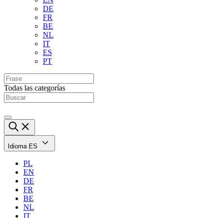
DE
FR
BE
NL
IT
ES
PT
Todas las categorías
Idioma
ES
PL
EN
DE
FR
BE
NL
IT