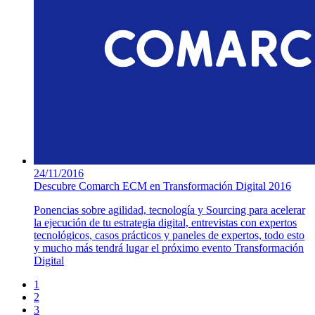
24/11/2016
Descubre Comarch ECM en Transformación Digital 2016
Ponencias sobre agilidad, tecnología y Sourcing para acelerar
la ejecución de tu estrategia digital, entrevistas con expertos
tecnológicos, casos prácticos y paneles de expertos, todo esto
y mucho más tendrá lugar el próximo evento Transformación
Digital
1
2
3