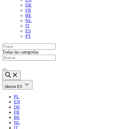
DE
FR
BE
NL
IT
ES
PT
Todas las categorías
Idioma
ES
PL
EN
DE
FR
BE
NL
IT