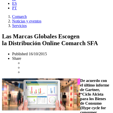
ES
PT
Comarch
Noticias y eventos
Servicios
Las Marcas Globales Escogen
la Distribución Online Comarch SFA
Published
16/10/2015
Share
De acuerdo con
el último informe
de Gartner,
“Ciclo Alcista
para los Bienes
de Consumo
(Hype cycle for
consumer