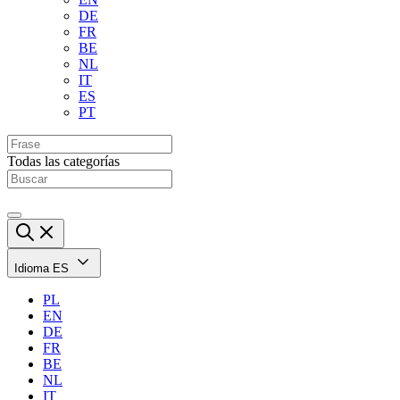
DE
FR
BE
NL
IT
ES
PT
Todas las categorías
Idioma
ES
PL
EN
DE
FR
BE
NL
IT