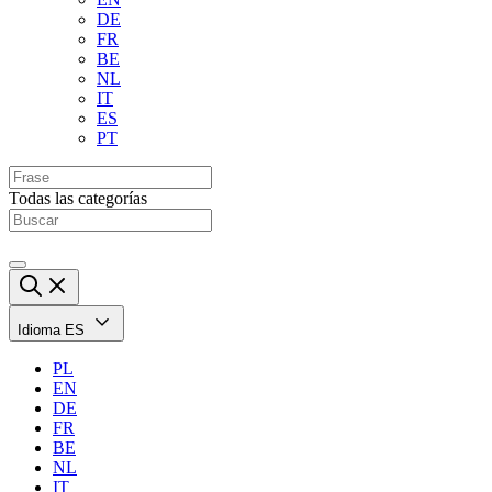
DE
FR
BE
NL
IT
ES
PT
Todas las categorías
Idioma
ES
PL
EN
DE
FR
BE
NL
IT