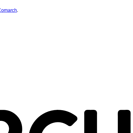
 Comarch
.