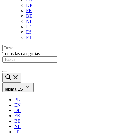
DE
FR
BE
NL
IT
ES
PT
Todas las categorías
Idioma
ES
PL
EN
DE
FR
BE
NL
IT