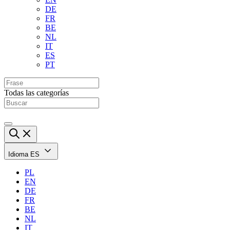
DE
FR
BE
NL
IT
ES
PT
Todas las categorías
Idioma
ES
PL
EN
DE
FR
BE
NL
IT