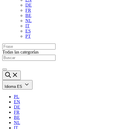
DE
FR
BE
NL
IT
ES
PT
Todas las categorías
Idioma
ES
PL
EN
DE
FR
BE
NL
IT