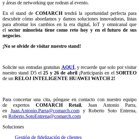
y áreas de networking que rodean al evento.
En el stand de
COMARCH
tendrá la oportunidad perfecta para
descubrir cómo abordamos y damos soluciones innovadoras, listas
para afrontar los cambios en la era digital, IoT y omnicanal que
el
sector minorista tiene como reto hoy y en el futuro de sus
negocios
.
¡No se olvide de visitar nuestro stand!
Solicite sus entradas gratuitas
AQUÍ
, y recuerde que solo por visitar
nuestro stand D5 el
25 y 26 de abril
¡Participarás en el
SORTEO
de un
RELOJ INTELIGENTE HUAWEI WATCH 2!
Para concertar una cita, póngase en contacto con nuestro equipo
de expertos
COMARCH Retail
, Juan Antonio Parra,
en
Juan.Antonio.Parra@comarch.com
y Roberto Soto Entrena,
en
Roberto.SotoEntrena@comarch.com
Soluciones
Gestión de fidelización de clientes