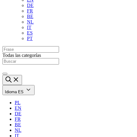
DE
FR
BE
NL
IT
ES
PT
Todas las categorías
Idioma
ES
PL
EN
DE
FR
BE
NL
IT